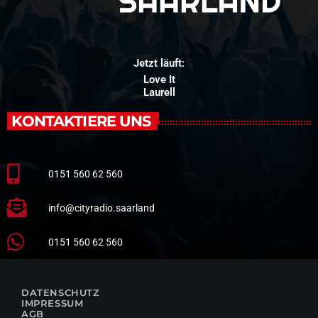
Jetzt läuft:
Love It
Laurell
KONTAKTIERE UNS
0151 560 62 560
info@cityradio.saarland
0151 560 62 560
DATENSCHUTZ
IMPRESSUM
AGB