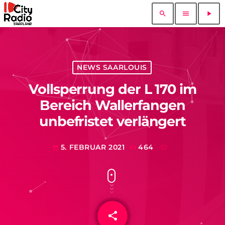
search
menu
play_arrow
NEWS SAARLOUIS
Vollsperrung der L 170 im
Bereich Wallerfangen
unbefristet verlängert
5. FEBRUAR 2021
464
today
share
email