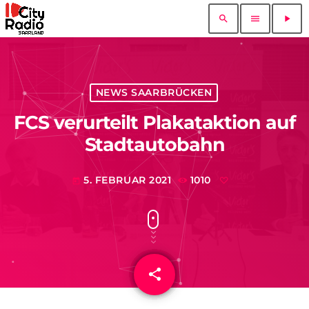
search
menu
play_arrow
NEWS SAARBRÜCKEN
FCS verurteilt Plakataktion auf
Stadtautobahn
5. FEBRUAR 2021
1010
today
share
email