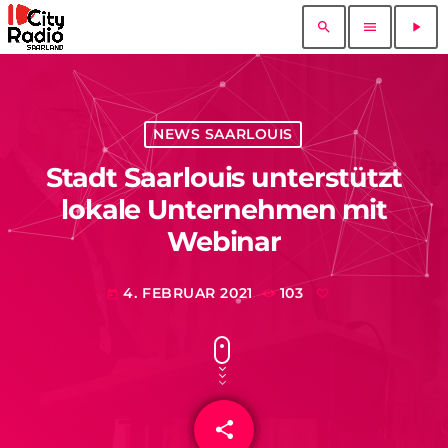
search
menu
play_arrow
NEWS SAARLOUIS
Stadt Saarlouis unterstützt
lokale Unternehmen mit
Webinar
4. FEBRUAR 2021
103
today
share
email