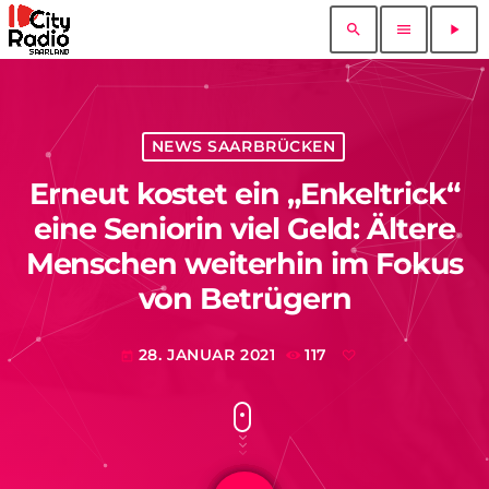
search
menu
play_arrow
NEWS SAARBRÜCKEN
Erneut kostet ein „Enkeltrick“
eine Seniorin viel Geld: Ältere
Menschen weiterhin im Fokus
von Betrügern
28. JANUAR 2021
117
today