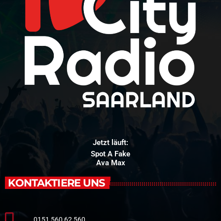
Jetzt läuft:
Spot A Fake
Ava Max
KONTAKTIERE UNS
0151 560 62 560