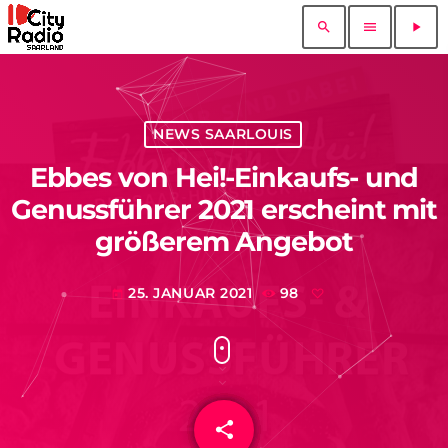
search
menu
play_arrow
NEWS SAARLOUIS
Ebbes von Hei!-Einkaufs- und
Genussführer 2021 erscheint mit
größerem Angebot
25. JANUAR 2021
98
today
share
email