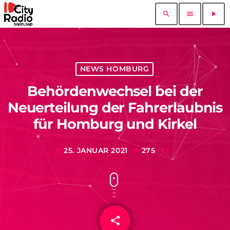
search
menu
play_arrow
NEWS HOMBURG
Behördenwechsel bei der
Neuerteilung der Fahrerlaubnis
für Homburg und Kirkel
25. JANUAR 2021
275
today
share
email