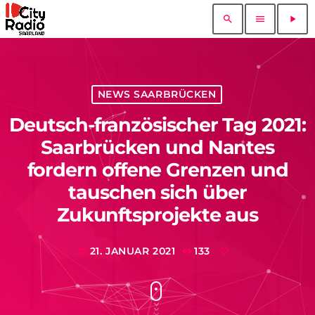
search
menu
play_arrow
NEWS SAARBRÜCKEN
Deutsch-französischer Tag 2021:
Saarbrücken und Nantes
fordern offene Grenzen und
tauschen sich über
Zukunftsprojekte aus
21. JANUAR 2021
133
today