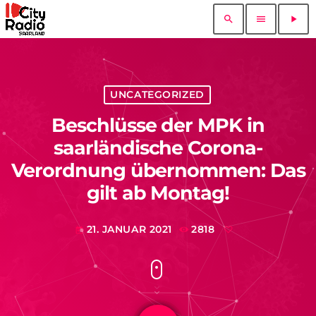
search
menu
play_arrow
UNCATEGORIZED
Beschlüsse der MPK in
saarländische Corona-
Verordnung übernommen: Das
gilt ab Montag!
21. JANUAR 2021
2818
today