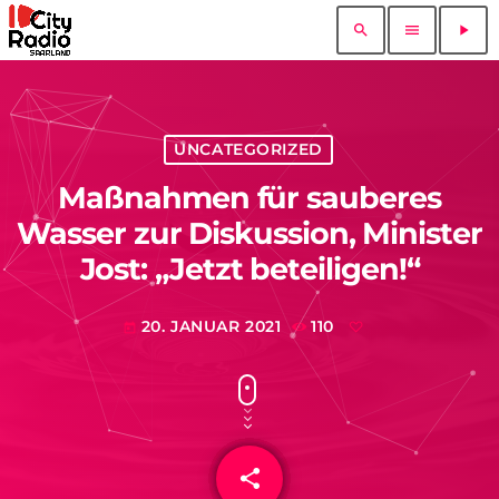
search
menu
play_arrow
UNCATEGORIZED
Maßnahmen für sauberes
Wasser zur Diskussion, Minister
Jost: „Jetzt beteiligen!“
20. JANUAR 2021
110
today
share
email