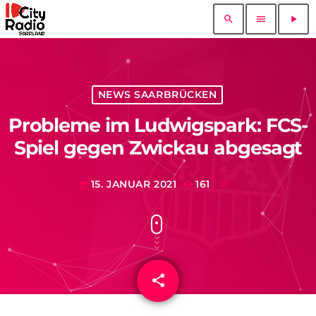
search
menu
play_arrow
NEWS SAARBRÜCKEN
Probleme im Ludwigspark: FCS-
Spiel gegen Zwickau abgesagt
15. JANUAR 2021
161
today
share
email