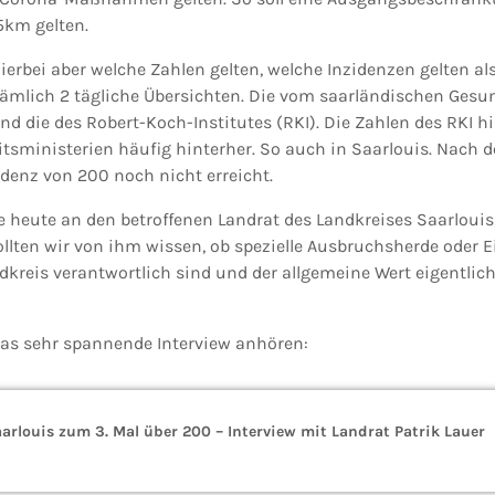
5km gelten.
ierbei aber welche Zahlen gelten, welche Inzidenzen gelten al
ämlich 2 tägliche Übersichten. Die vom saarländischen Ges
nd die des Robert-Koch-Institutes (RKI). Die Zahlen des RKI h
tsministerien häufig hinterher. So auch in Saarlouis. Nach 
idenz von 200 noch nicht erreicht.
 heute an den betroffenen Landrat des Landkreises Saarlouis,
llten wir von ihm wissen, ob spezielle Ausbruchsherde oder E
kreis verantwortlich sind und der allgemeine Wert eigentlic
das sehr spannende Interview anhören:
arlouis zum 3. Mal über 200 – Interview mit Landrat Patrik Lauer