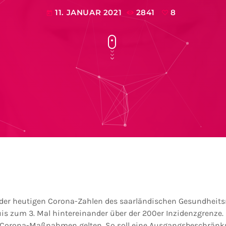
11. JANUAR 2021
2841
8
today
 der heutigen Corona-Zahlen des saarländischen Gesundheits
is zum 3. Mal hintereinander über der 200er Inzidenzgrenze. 
 Corona-Maßnahmen gelten. So soll eine Ausgangsbeschränku