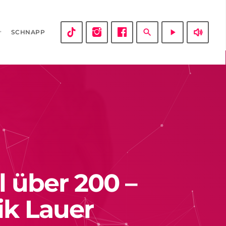
volume_up
search
play_arrow
SCHNAPP
l über 200 –
ik Lauer