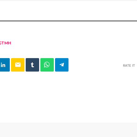
GTMH
email
RATE IT