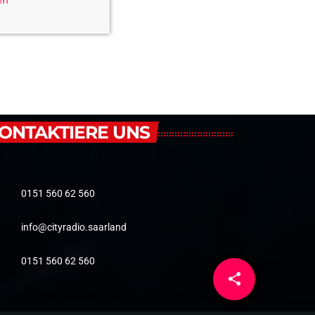
en
ONTAKTIERE UNS
0151 560 62 560
info@cityradio.saarland
0151 560 62 560
share
email
8