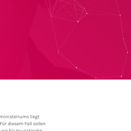
ministeriums liegt
Für diesem Fall sollen
ng für touristische