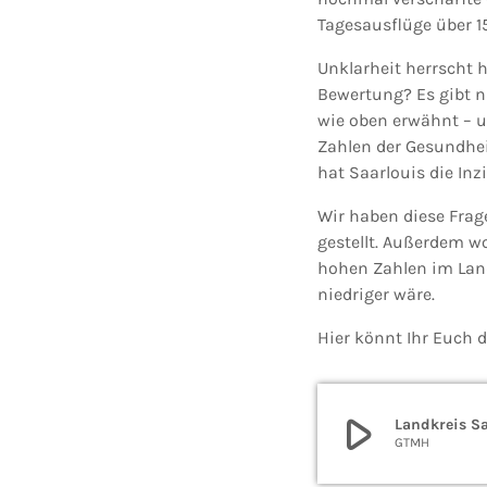
Tagesausflüge über 1
Unklarheit herrscht h
Bewertung? Es gibt n
wie oben erwähnt – u
Zahlen der Gesundhei
hat Saarlouis die Inz
Wir haben diese Frage
gestellt. Außerdem wo
hohen Zahlen im Land
niedriger wäre.
Hier könnt Ihr Euch 
play_arrow
Landkreis Sa
GTMH