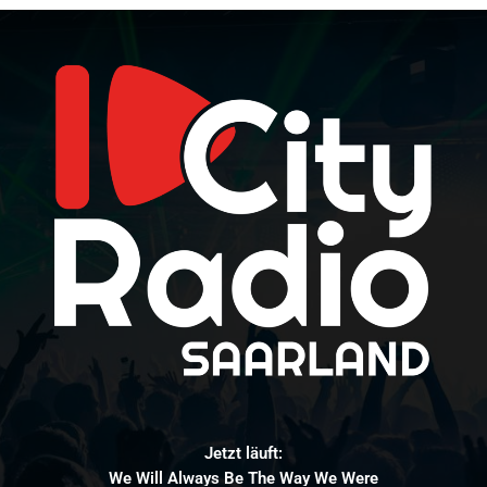
Jetzt läuft:
We Will Always Be The Way We Were