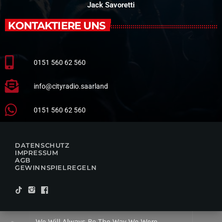
Jack Savoretti
KONTAKTIERE UNS
0151 560 62 560
info@cityradio.saarland
0151 560 62 560
DATENSCHUTZ
IMPRESSUM
AGB
GEWINNSPIELREGELN
We Will Always Be The Way We Were