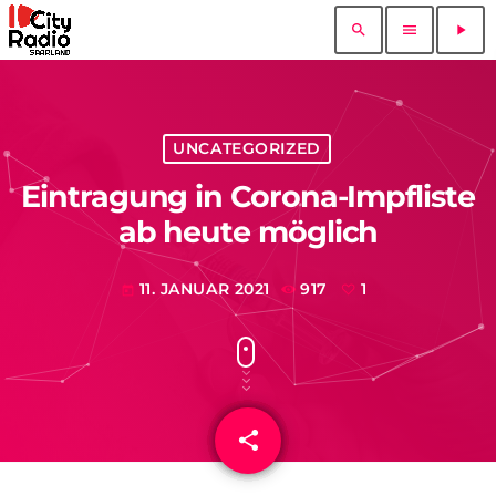
search
menu
play_arrow
UNCATEGORIZED
Eintragung in Corona-Impfliste
ab heute möglich
11. JANUAR 2021
917
1
today
share
email
1