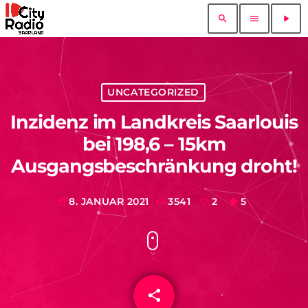
search
menu
play_arrow
UNCATEGORIZED
Inzidenz im Landkreis Saarlouis
bei 198,6 – 15km
Ausgangsbeschränkung droht!
8. JANUAR 2021
3541
2
5
today
share
email
2