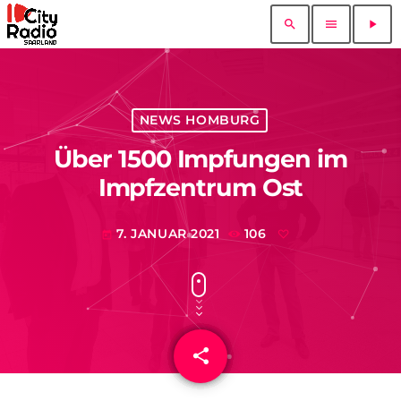
search
menu
play_arrow
NEWS HOMBURG
Über 1500 Impfungen im
Impfzentrum Ost
7. JANUAR 2021
106
today
share
email