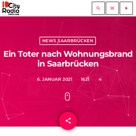
search
menu
play_arrow
NEWS SAARBRÜCKEN
Ein Toter nach Wohnungsbrand
in Saarbrücken
6. JANUAR 2021
1621
4
today
share
email
4