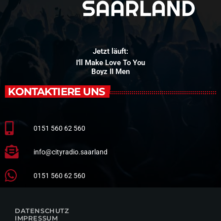
Jetzt läuft:
I'll Make Love To You
Boyz II Men
KONTAKTIERE UNS
0151 560 62 560
info@cityradio.saarland
0151 560 62 560
DATENSCHUTZ
IMPRESSUM