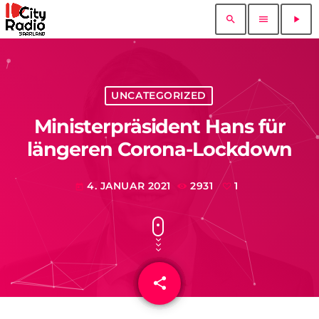
search
menu
play_arrow
UNCATEGORIZED
Ministerpräsident Hans für
längeren Corona-Lockdown
4. JANUAR 2021
2931
1
today
share
email
1