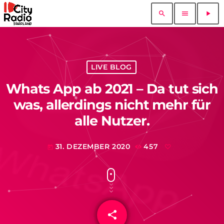
search
menu
play_arrow
LIVE BLOG
Whats App ab 2021 – Da tut sich
was, allerdings nicht mehr für
alle Nutzer.
31. DEZEMBER 2020
457
today
share
email