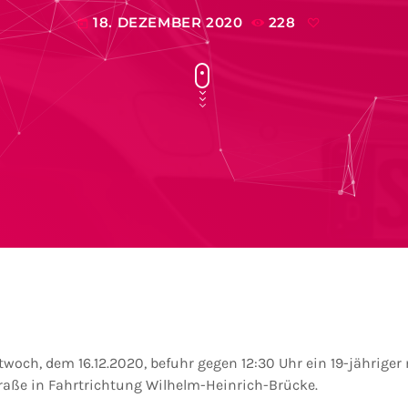
18. DEZEMBER 2020
228
today
woch, dem 16.12.2020, befuhr gegen 12:30 Uhr ein 19-jähriger
raße in Fahrtrichtung Wilhelm-Heinrich-Brücke.