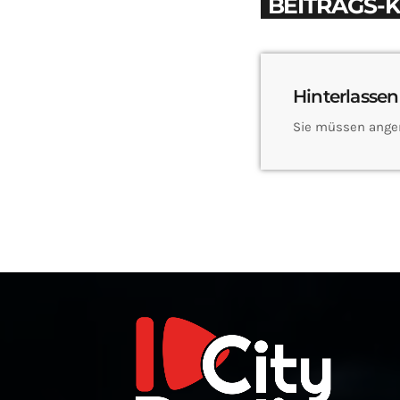
BEITRAGS-
Hinterlassen
Sie müssen ange