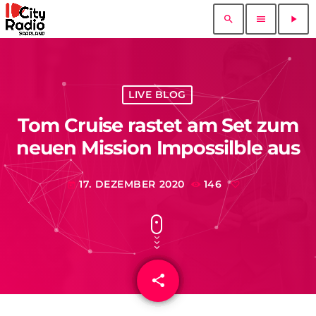
search
menu
play_arrow
LIVE BLOG
Tom Cruise rastet am Set zum
neuen Mission Impossilble aus
17. DEZEMBER 2020
146
today
share
email