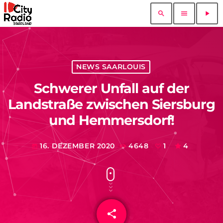
search
menu
play_arrow
NEWS SAARLOUIS
Schwerer Unfall auf der
Landstraße zwischen Siersburg
und Hemmersdorf!
16. DEZEMBER 2020
4648
1
4
today
share
email
1