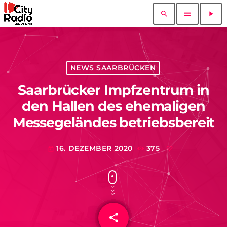
search
menu
play_arrow
NEWS SAARBRÜCKEN
Saarbrücker Impfzentrum in
den Hallen des ehemaligen
Messegeländes betriebsbereit
16. DEZEMBER 2020
375
today
share
email