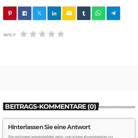
email
RATE IT
BEITRAGS-KOMMENTARE (0)
Hinterlassen Sie eine Antwort
Sie müssen angemeldet sein, um einen Kommentar zu