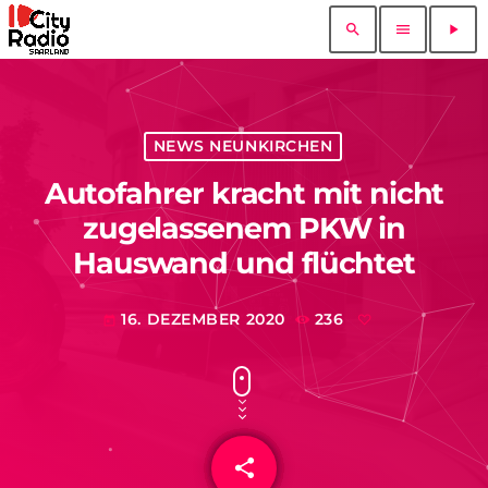
search
menu
play_arrow
NEWS NEUNKIRCHEN
Autofahrer kracht mit nicht
zugelassenem PKW in
Hauswand und flüchtet
16. DEZEMBER 2020
236
today
share
email