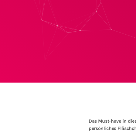
Das Must-have in dies
persönliches Fläsch