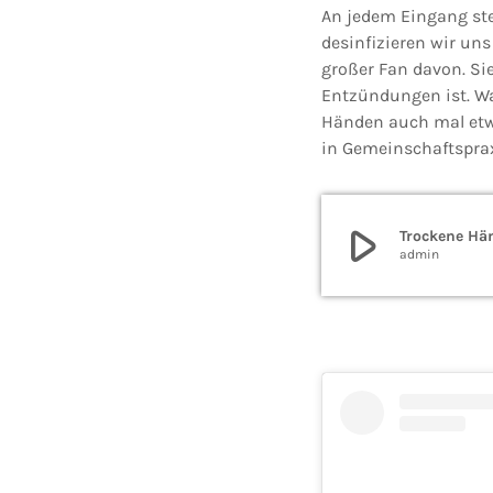
An jedem Eingang ste
desinfizieren wir uns
großer Fan davon. Sie
Entzündungen ist. Wa
Händen auch mal etwa
in Gemeinschaftsprax
play_arrow
Trockene Hä
admin