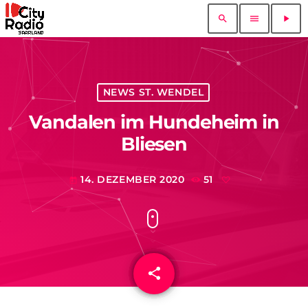
search
menu
play_arrow
NEWS ST. WENDEL
Vandalen im Hundeheim in
Bliesen
14. DEZEMBER 2020
51
today
share
email