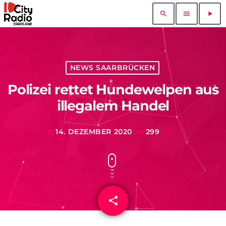
search
menu
play_arrow
NEWS SAARBRÜCKEN
Polizei rettet Hundewelpen aus
illegalem Handel
14. DEZEMBER 2020
299
today
share
email