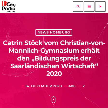
search
menu
play_arrow
NEWS HOMBURG
Catrin Stöck vom Christian-von-
Mannlich-Gymnasium erhält
den „Bildungspreis der
Saarländischen Wirtschaft“
2020
14. DEZEMBER 2020
406
2
today