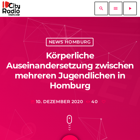
search
menu
play_arrow
NEWS HOMBURG
Körperliche
Auseinandersetzung zwischen
mehreren Jugendlichen in
Homburg
10. DEZEMBER 2020
40
today