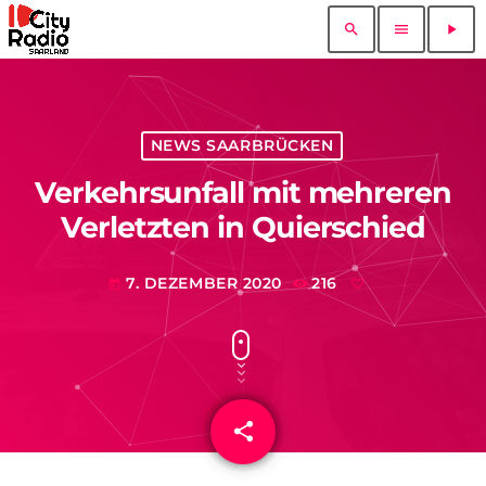
search
menu
play_arrow
NEWS SAARBRÜCKEN
Verkehrsunfall mit mehreren
Verletzten in Quierschied
7. DEZEMBER 2020
216
today
share
email