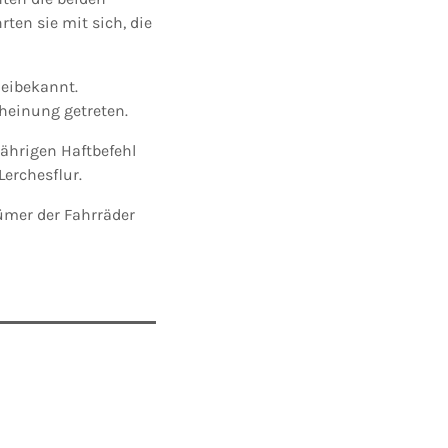
ten sie mit sich, die
zeibekannt.
cheinung getreten.
jährigen Haftbefehl
Lerchesflur.
ümer der Fahrräder