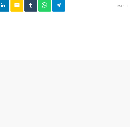
email
RATE IT