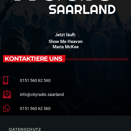
Jetzt läuft:
Do It Better
Felix Jaehn feat. Zoe Wees
KONTAKTIERE UNS
0151 560 62 560
info@cityradio.saarland
0151 560 62 560
DATENSCHUTZ