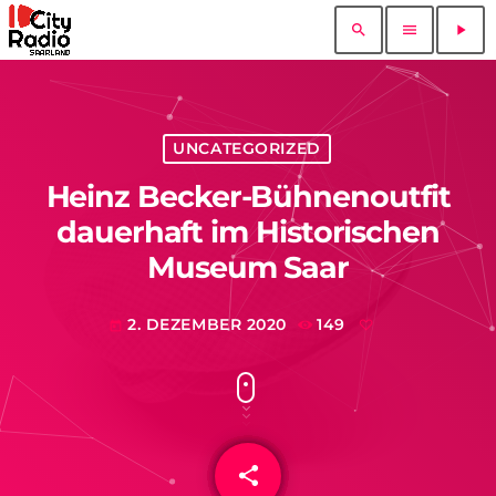
search
menu
play_arrow
UNCATEGORIZED
Heinz Becker-Bühnenoutfit
dauerhaft im Historischen
Museum Saar
2. DEZEMBER 2020
149
today
share
email