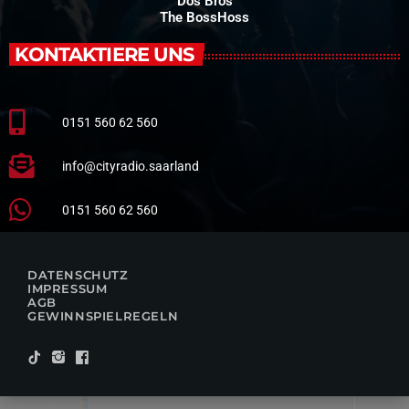
Dos Bros
The BossHoss
KONTAKTIERE UNS
0151 560 62 560
info@cityradio.saarland
0151 560 62 560
DATENSCHUTZ
IMPRESSUM
AGB
GEWINNSPIELREGELN