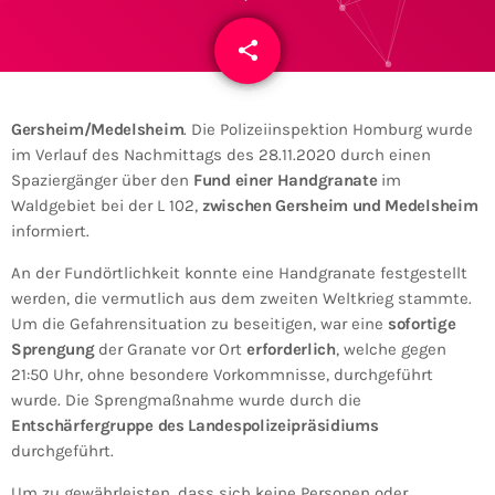
share
email
Gersheim/Medelsheim
. Die Polizeiinspektion Homburg wurde
im Verlauf des Nachmittags des 28.11.2020 durch einen
Spaziergänger über den
Fund einer Handgranate
im
Waldgebiet bei der L 102,
zwischen Gersheim und Medelsheim
informiert.
An der Fundörtlichkeit konnte eine Handgranate festgestellt
werden, die vermutlich aus dem zweiten Weltkrieg stammte.
Um die Gefahrensituation zu beseitigen, war eine
sofortige
Sprengung
der Granate vor Ort
erforderlich
, welche gegen
21:50 Uhr, ohne besondere Vorkommnisse, durchgeführt
wurde. Die Sprengmaßnahme wurde durch die
Entschärfergruppe des Landespolizeipräsidiums
durchgeführt.
Um zu gewährleisten, dass sich keine Personen oder