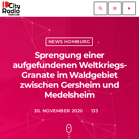
search
menu
play_arrow
NEWS HOMBURG
Sprengung einer
aufgefundenen Weltkriegs-
Granate im Waldgebiet
zwischen Gersheim und
Medelsheim
30. NOVEMBER 2020
133
today