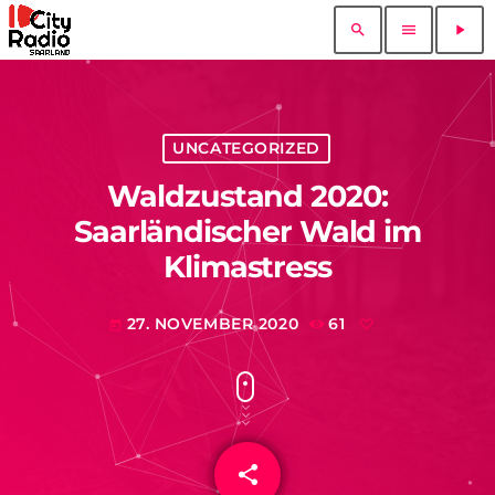
search
menu
play_arrow
UNCATEGORIZED
Waldzustand 2020:
Saarländischer Wald im
Klimastress
27. NOVEMBER 2020
61
today
share
email