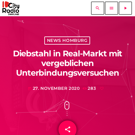
search
menu
play_arrow
NEWS HOMBURG
Diebstahl in Real-Markt mit
vergeblichen
Unterbindungsversuchen
27. NOVEMBER 2020
283
today
share
email