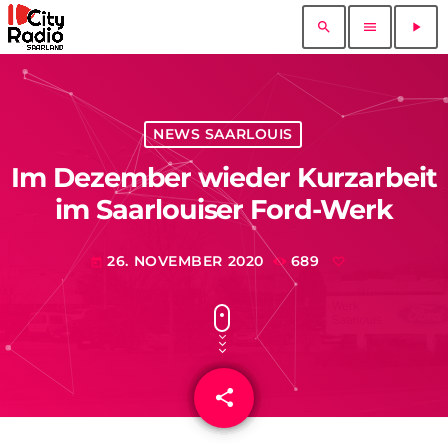
search
menu
play_arrow
NEWS SAARLOUIS
Im Dezember wieder Kurzarbeit
im Saarlouiser Ford-Werk
26. NOVEMBER 2020
689
today
share
email