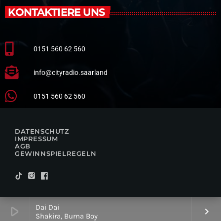
KONTAKTIERE UNS
0151 560 62 560
info@cityradio.saarland
0151 560 62 560
DATENSCHUTZ
IMPRESSUM
AGB
GEWINNSPIELREGELN
Dai Dai
play_arrow
keyboard_arrow_right
Shakira, Burna Boy