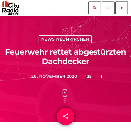
search
menu
play_arrow
NEWS NEUNKIRCHEN
Feuerwehr rettet abgestürzten
Dachdecker
26. NOVEMBER 2020
135
1
today
share
email
1