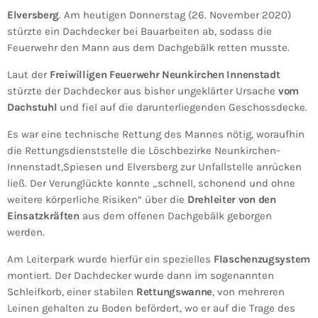
Elversberg
. Am heutigen Donnerstag (26. November 2020)
stürzte ein Dachdecker bei Bauarbeiten ab, sodass die
Feuerwehr den Mann aus dem Dachgebälk retten musste.
Laut der
Freiwilligen Feuerwehr Neunkirchen Innenstadt
stürzte der Dachdecker aus bisher ungeklärter Ursache
vom
Dachstuhl
und fiel auf die darunterliegenden Geschossdecke.
Es war eine technische Rettung des Mannes nötig, woraufhin
die Rettungsdienststelle die Löschbezirke Neunkirchen-
Innenstadt,Spiesen und Elversberg zur Unfallstelle anrücken
ließ. Der Verunglückte konnte „schnell, schonend und ohne
weitere körperliche Risiken“ über die
Drehleiter von den
Einsatzkräften
aus dem offenen Dachgebälk geborgen
werden.
Am Leiterpark wurde hierfür ein spezielles
Flaschenzugsystem
montiert. Der Dachdecker wurde dann im sogenannten
Schleifkorb, einer stabilen
Rettungswanne
, von mehreren
Leinen gehalten zu Boden befördert, wo er auf die Trage des