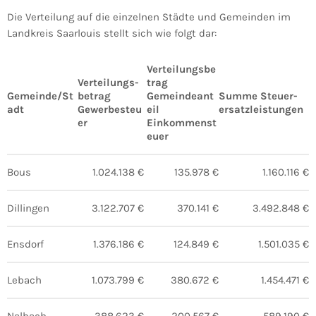
Die Verteilung auf die einzelnen Städte und Gemeinden im
Landkreis Saarlouis stellt sich wie folgt dar:
Verteilungsbe
Verteilungs-
trag
Gemeinde/St
betrag
Gemeindeant
Summe Steuer-
adt
Gewerbesteu
eil
ersatzleistungen
er
Einkommenst
euer
Bous
1.024.138 €
135.978 €
1.160.116 €
Dillingen
3.122.707 €
370.141 €
3.492.848 €
Ensdorf
1.376.186 €
124.849 €
1.501.035 €
Lebach
1.073.799 €
380.672 €
1.454.471 €