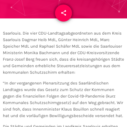
share
email
1
Saarlouis. Die vier CDU-Landtagsabgeordneten aus dem Kreis
Saarlouis Dagmar Heib MdL, Günter Heinrich MdL, Marc
Speicher MdL und Raphael Schäfer MdL sowie die Saarlouiser
Ministerin Monika Bachmann und der CDU-Kreisvorsitzende
Franz-Josef Berg freuen sich, dass die kreisangehörigen Städte
und Gemeinden erhebliche Steuerersatzleistungen aus dem
kommunalen Schutzschirm erhalten:
“In der vergangenen Plenarsitzung des Saarländischen
Landtages wurde das Gesetz zum Schutz der Kommunen
gegen die finanziellen Folgen der Covid-19-Pandemie (kurz
Kommunales Schutzschirmgesetz) auf den Weg gebracht. Wir
sind froh, dass Innenminister Klaus Bouillon schnell reagiert
hat und die vorläufigen Bewilligungsbescheide versendet hat.
Die Städte und Gemeinden im Landkreis Saarlouis erhalten