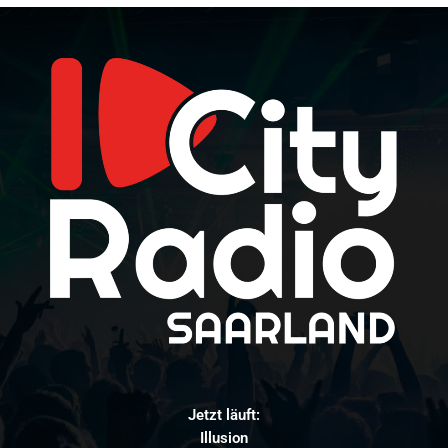
Jetzt läuft:
Show Me Love !!!SPERRFRIST 16. M�RZ!!!