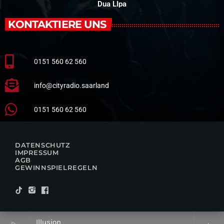
Kiddo x Osmund
KONTAKTIERE UNS
0151 560 62 560
info@cityradio.saarland
0151 560 62 560
DATENSCHUTZ
IMPRESSUM
AGB
GEWINNSPIELREGELN
Show Me Love !!!SPERRFRIST 16. M�RZ!!!