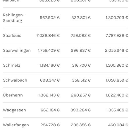
Nalbach
388.623 €
200.567 €
589.190 €
Rehlingen-
967.902 €
332.801 €
1.300.703 €
Siersburg
Saarlouis
7.028.846 €
759.082 €
7.787.928 €
Saarwellingen
1.758.409 €
296.837 €
2.055.246 €
Schmelz
1.184.160 €
316.700 €
1.500.860 €
Schwalbach
698.347 €
358.512 €
1.056.859 €
Überherrn
1.362.143 €
260.257 €
1.622.400 €
Wadgassen
662.184 €
393.284 €
1.055.468 €
Wallerfangen
254.728 €
205.356 €
460.084 €