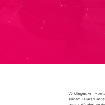
Völklingen
. Am Monta
seinem Fahrrad unbel
trotz Aufforderung de