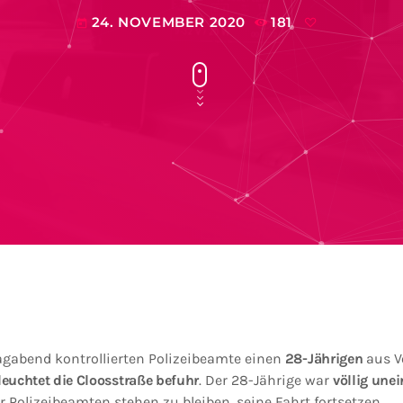
24. NOVEMBER 2020
181
today
gabend kontrollierten Polizeibeamte einen
28-Jährigen
aus Vö
euchtet die Cloosstraße befuhr
. Der 28-Jährige war
völlig unei
r Polizeibeamten stehen zu bleiben, seine Fahrt fortsetzen.