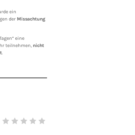
rde ein
gen der
Missachtung
Tagen“ eine
ehr teilnehmen,
nicht
t
.