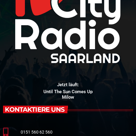
Jetzt läuft:
Until The Sun Comes Up
Milow
KONTAKTIERE UNS
0151 560 62 560