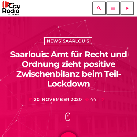
search
menu
play_arrow
NEWS SAARLOUIS
Saarlouis: Amt für Recht und
Ordnung zieht positive
Zwischenbilanz beim Teil-
Lockdown
20. NOVEMBER 2020
44
today