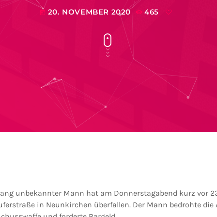
20. NOVEMBER 2020
465
today
slang unbekannter Mann hat am Donnerstagabend kurz vor 23
uferstraße in Neunkirchen überfallen. Der Mann bedrohte die 
Schusswaffe und forderte Bargeld.