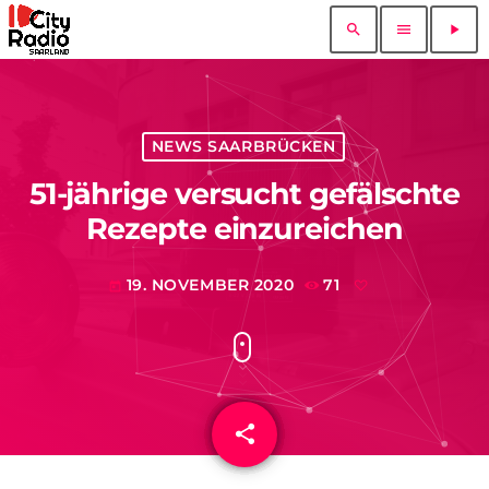
search
menu
play_arrow
NEWS SAARBRÜCKEN
51-jährige versucht gefälschte
Rezepte einzureichen
19. NOVEMBER 2020
71
today
share
email