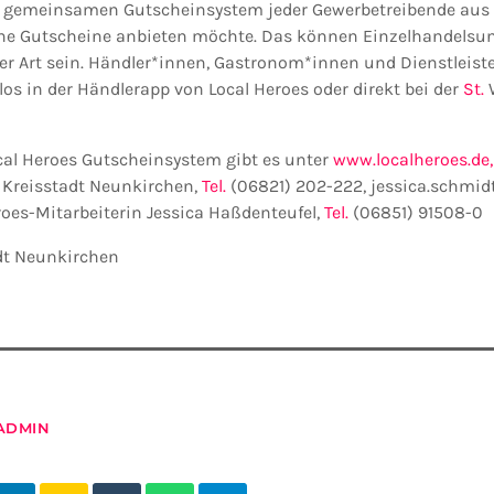
gemeinsamen Gutscheinsystem jeder Gewerbetreibende aus d
rne Gutscheine anbieten möchte. Das können Einzelhandels
ller Art sein. Händler*innen, Gastronom*innen und Dienstleis
s in der Händlerapp von Local Heroes oder direkt bei der
St.
W
cal Heroes Gutscheinsystem gibt es unter
www.localheroes.de,
Kreisstadt Neunkirchen,
Tel.
(06821) 202-222, jessica.schmid
roes-Mitarbeiterin Jessica Haßdenteufel,
Tel.
(06851) 91508-0
adt Neunkirchen
ADMIN