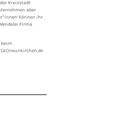
er Kreisstadt
unternehmen aber
ter*innen können ihr
endeler Firma
beim
t(at)neunkirchen.de