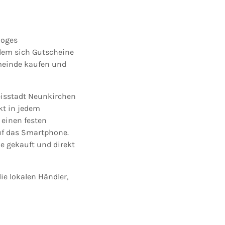
loges
dem sich Gutscheine
meinde kaufen und
eisstadt Neunkirchen
kt in jedem
 einen festen
uf das Smartphone.
e gekauft und direkt
e lokalen Händler,