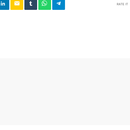
email
RATE IT