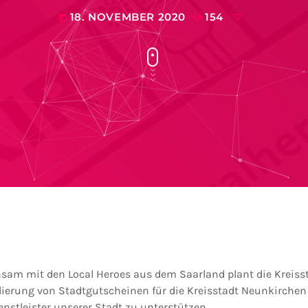
18. NOVEMBER 2020
154
today
am mit den Local Heroes aus dem Saarland plant die Kreiss
ierung von Stadtgutscheinen für die Kreisstadt Neunkirchen
stleister unserer Stadt zu unterstützen.