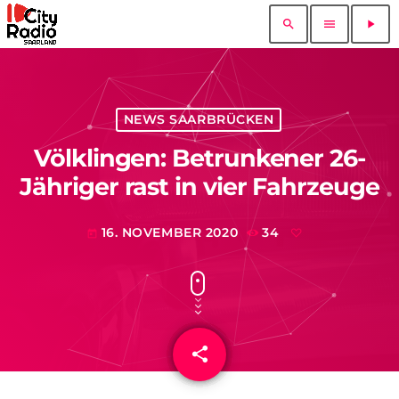
search
menu
play_arrow
NEWS SAARBRÜCKEN
Völklingen: Betrunkener 26-
Jähriger rast in vier Fahrzeuge
16. NOVEMBER 2020
34
today
share
email