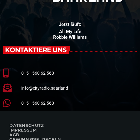
Jetzt läuft:
All My Life
Robbie Williams
KONTAKTIERE UNS
0151 560 62 560
info@cityradio.saarland
0151 560 62 560
DATENSCHUTZ
IMPRESSUM
AGB
GEWINNSPIELREGELN