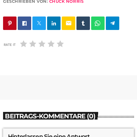
GESCHRIEBEN VON:
CHUCK NORRIS
email
RATE IT
BEITRAGS-KOMMENTARE (0)
Hinterlassen Sie eine Antwort