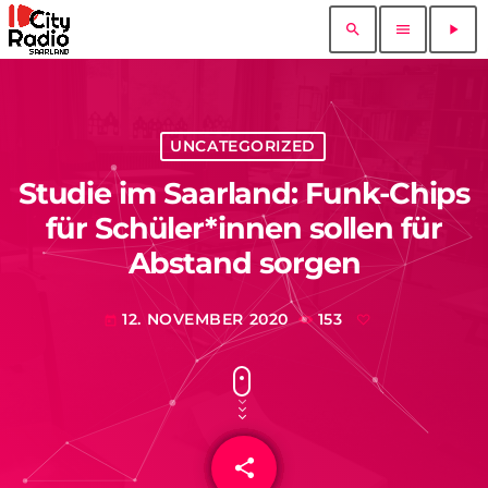
search
menu
play_arrow
UNCATEGORIZED
Studie im Saarland: Funk-Chips
für Schüler*innen sollen für
Abstand sorgen
12. NOVEMBER 2020
153
today
share
email