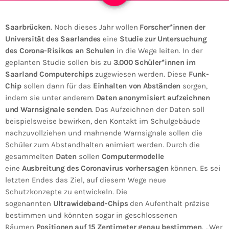
Saarbrücken
. Noch dieses Jahr wollen
Forscher*innen der
Universität des Saarlandes
eine
Studie zur Untersuchung
des
Corona-Risikos an Schulen
in die Wege leiten. In der
geplanten Studie sollen bis zu
3.000 Schüler*innen im
Saarland Computerchips
zugewiesen werden. Diese
Funk-
Chip
sollen dann für das
Einhalten von Abständen
sorgen,
indem sie unter anderem
Daten anonymisiert aufzeichnen
und Warnsignale senden
. Das Aufzeichnen der Daten soll
beispielsweise bewirken, den Kontakt im Schulgebäude
nachzuvollziehen und mahnende Warnsignale sollen die
Schüler zum Abstandhalten animiert werden. Durch die
gesammelten
Daten
sollen
Computermodelle
eine
Ausbreitung des Coronavirus vorhersagen
können. Es sei
letzten Endes das Ziel, auf diesem Wege neue
Schutzkonzepte zu entwickeln. Die
sogenannten
Ultrawideband-Chips
den Aufenthalt präzise
bestimmen und könnten sogar in geschlossenen
Räumen
Positionen auf 15 Zentimeter genau bestimmen
. „Wer