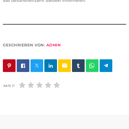
das Gesundheitsamt darüber informieren.
GESCHRIEBEN VON:
ADMIN
email
RATE IT