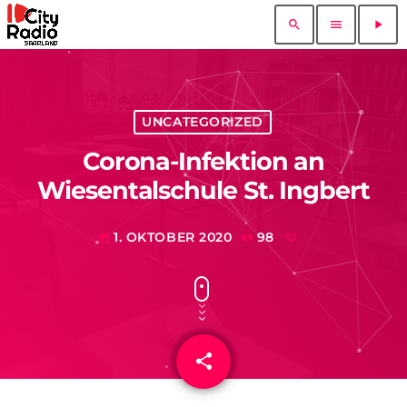
search
menu
play_arrow
UNCATEGORIZED
Corona-Infektion an
Wiesentalschule St. Ingbert
1. OKTOBER 2020
98
today
share
email