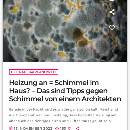
BEITRAG SAARLANDWEIT
Heizung an = Schimmel im
Haus? – Das sind Tipps gegen
Schimmel von einem Architekten
Gerade in der Nacht wird es wieder ganz schön kalt! Meist sind
die Themperaturen nur Einstellig, dass bedeutet: Heizung an!
Aber auch das richtige Heizen und Lüften muss geübt sein.
Denn Feuchtigkeit hält sich sehr gut in warmen Räumen. Und
today
13. NOVEMBER 2023
153