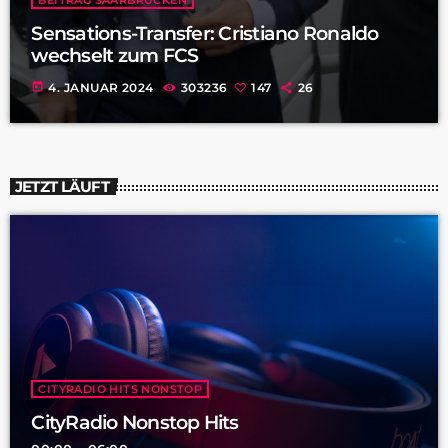
Sensations-Transfer: Cristiano Ronaldo
wechselt zum FCS
today
4. JANUAR 2024
303236
147
26
JETZT LÄUFT
CITYRADIO HITS NONSTOP
CityRadio Nonstop Hits