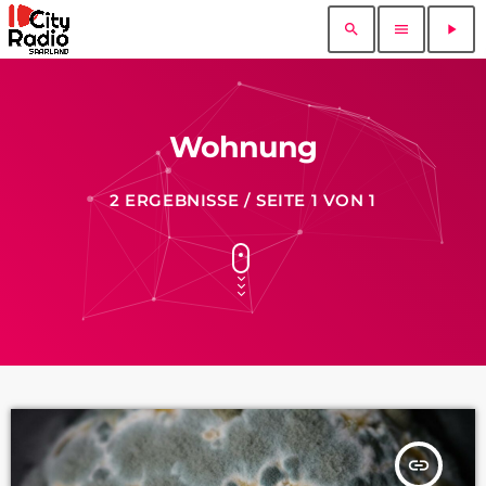
search
menu
play_arrow
Wohnung
2 ERGEBNISSE / SEITE 1 VON 1
insert_link