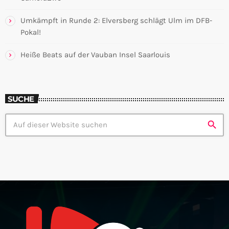
Umkämpft in Runde 2: Elversberg schlägt Ulm im DFB-
Pokal!
Heiße Beats auf der Vauban Insel Saarlouis
SUCHE
search