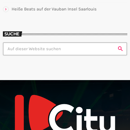
Heiße Beats auf der Vauban Insel Saarlouis
SUCHE
search