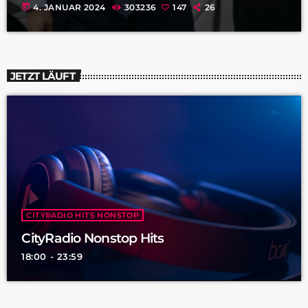
today
4. JANUAR 2024
303236
147
26
JETZT LÄUFT
CITYRADIO HITS NONSTOP
CityRadio Nonstop Hits
18:00 - 23:59