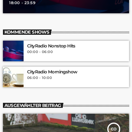
18:00 - 23:59
KOMMENDE SHOWS
CityRadio Nonstop Hits
00:00 - 06:00
CityRadio Morningshow
06:00 - 10:00
AUSGEWÄHLTER BEITRAG
insert_link