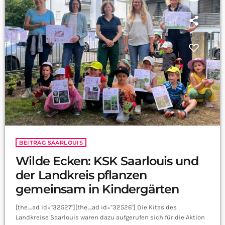
BEITRAG SAARLOUIS
Wilde Ecken: KSK Saarlouis und
der Landkreis pflanzen
gemeinsam in Kindergärten
[the_ad id="32527"][the_ad id="32526"] Die Kitas des
Landkreise Saarlouis waren dazu aufgerufen sich für die Aktion