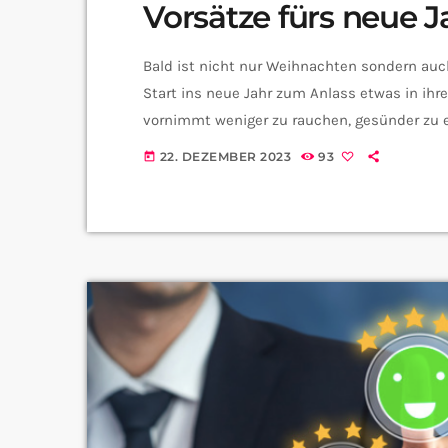
Vorsätze fürs neue J
Bald ist nicht nur Weihnachten sondern au
Start ins neue Jahr zum Anlass etwas in ihr
vornimmt weniger zu rauchen, gesünder zu e
mal sagen dass sind die häufigsten Neujahrs
22. DEZEMBER 2023
93
today
euch für 2024 vorgenommen habt und sind d