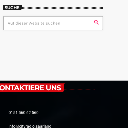
SUCHE
search
ONTAKTIERE UNS
0151 560 62 560
info@cityradio.saarland