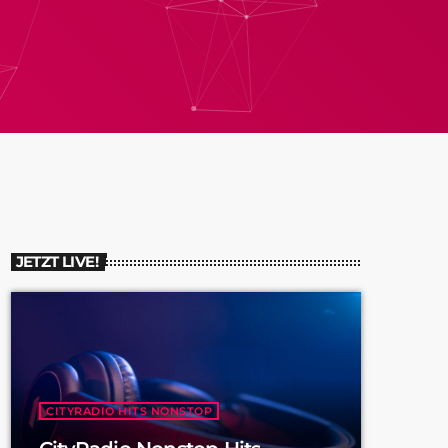
JETZT LIVE!
CITYRADIO HITS NONSTOP