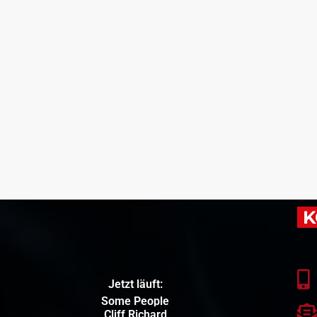
K
Jetzt läuft:
Some People
Cliff Richard