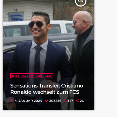
insert_link
BEITRAG SAARBRÜCKEN
Sensations-Transfer: Cristiano
Ronaldo wechselt zum FCS
4. JANUAR 2024
303236
147
26
today