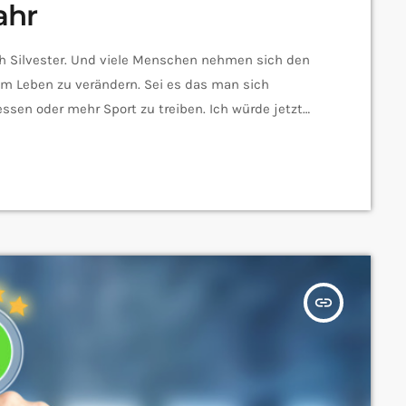
ahr
ch Silvester. Und viele Menschen nehmen sich den
em Leben zu verändern. Sei es das man sich
ssen oder mehr Sport zu treiben. Ich würde jetzt
vorsätze. Wir wollten aber konkret wissen was ihr
eswegen auf die […]
insert_link