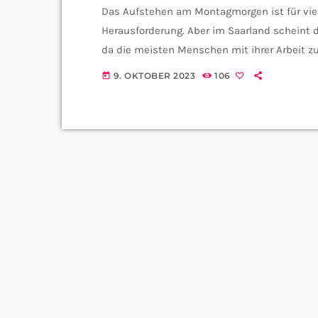
Das Aufstehen am Montagmorgen ist für vi
Herausforderung. Aber im Saarland scheint 
da die meisten Menschen mit ihrer Arbeit zu
gaben beeindruckende 63 Prozent an, mit ihre
9. OKTOBER 2023
106
today
Allerdings sind auch etwa 27 Prozent unglück
Handlungsbedarf […]