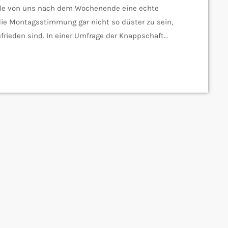
ele von uns nach dem Wochenende eine echte
die Montagsstimmung gar nicht so düster zu sein,
frieden sind. In einer Umfrage der Knappschaft
r Arbeit zufrieden oder sogar glücklich zu sein.
lich in ihrem Job, und hier besteht offensichtlich