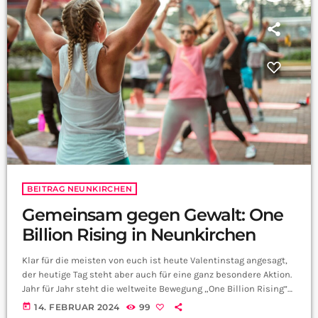
BEITRAG NEUNKIRCHEN
Gemeinsam gegen Gewalt: One
Billion Rising in Neunkirchen
Klar für die meisten von euch ist heute Valentinstag angesagt,
der heutige Tag steht aber auch für eine ganz besondere Aktion.
Jahr für Jahr steht die weltweite Bewegung „One Billion Rising“
für Gleichberechtigung und macht auch auf das Thema Gewalt
today
14. FEBRUAR 2024
99
an Frauen aufmerksam. Auch bei uns im Saarland, genauer