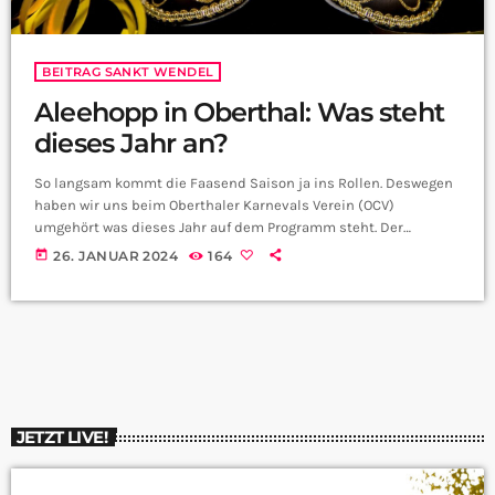
BEITRAG SANKT WENDEL
Aleehopp in Oberthal: Was steht
dieses Jahr an?
So langsam kommt die Faasend Saison ja ins Rollen. Deswegen
haben wir uns beim Oberthaler Karnevals Verein (OCV)
umgehört was dieses Jahr auf dem Programm steht. Der
Vorsitzende des OCVs Michael Schmitt hat für uns die Infos:
today
26. JANUAR 2024
164
JETZT LIVE!