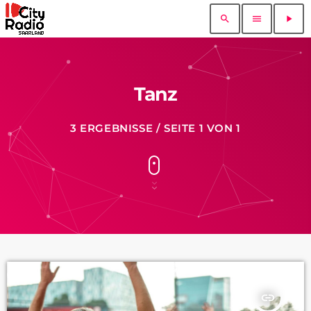
search
menu
play_arrow
Tanz
3 ERGEBNISSE / SEITE 1 VON 1
insert_link