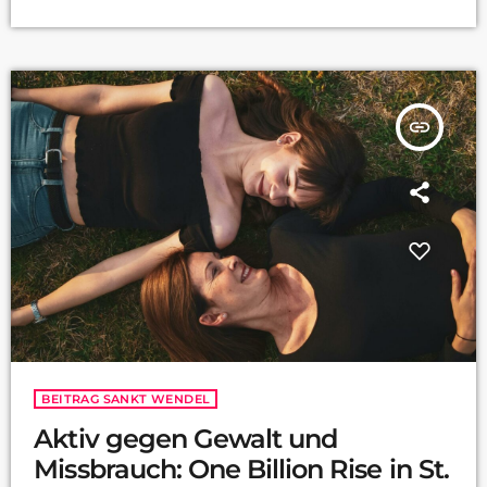
gesagt im Saarpark-Center, soll ein großes Zeichen gesetzt
werden, das ganze dann in Form eines Tanzflashmobs:
insert_link
BEITRAG SANKT WENDEL
Aktiv gegen Gewalt und
Missbrauch: One Billion Rise in St.