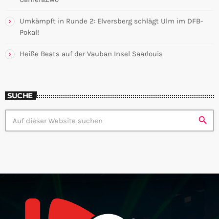
Umkämpft in Runde 2: Elversberg schlägt Ulm im DFB-
Pokal!
Heiße Beats auf der Vauban Insel Saarlouis
SUCHE
search