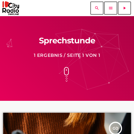
search
menu
play_arrow
Sprechstunde
1 ERGEBNIS / SEITE 1 VON 1
insert_link