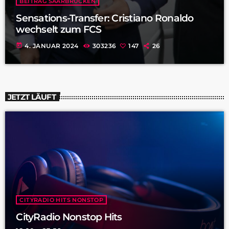
BEITRAG SAARBRÜCKEN
Sensations-Transfer: Cristiano Ronaldo
wechselt zum FCS
today
4. JANUAR 2024
303236
147
26
JETZT LÄUFT
CITYRADIO HITS NONSTOP
CityRadio Nonstop Hits